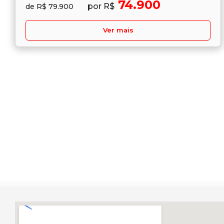
74.900
por R$
de R$ 79.900
Ver mais